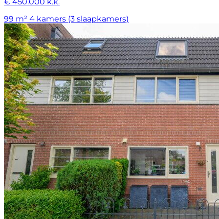
€ 450.000 k.k.
99 m²
4 kamers (3 slaapkamers)