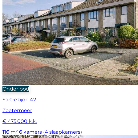
Onder bod
Sartrezijde 42
Zoetermeer
€ 475.000 k.k.
116 m²
6 kamers (4 slaapkamers)