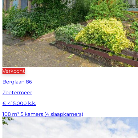
Verkocht
Berglaan 86
Zoetermeer
€ 415.000 k.k.
108 m²
5 kamers (4 slaapkamers)