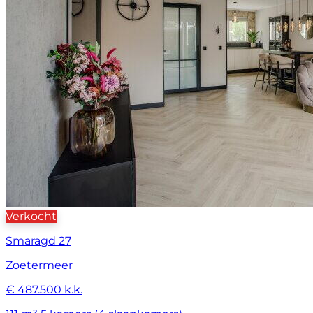
Verkocht
Smaragd 27
Zoetermeer
€ 487.500 k.k.