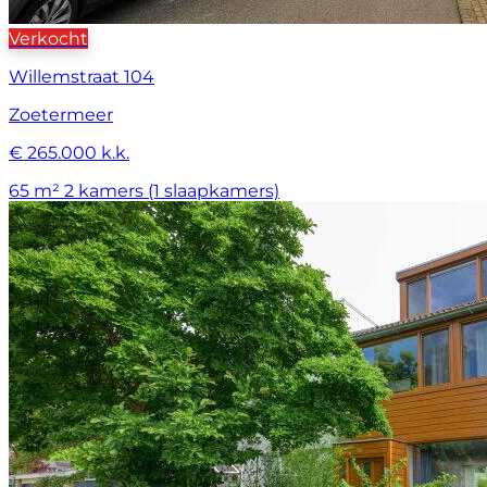
Verkocht
Willemstraat 104
Zoetermeer
€ 265.000 k.k.
65 m²
2 kamers (1 slaapkamers)