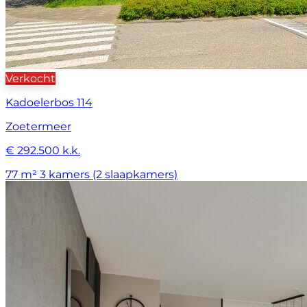
Verkocht
Kadoelerbos 114
Zoetermeer
€ 292.500 k.k.
77 m²
3 kamers (2 slaapkamers)