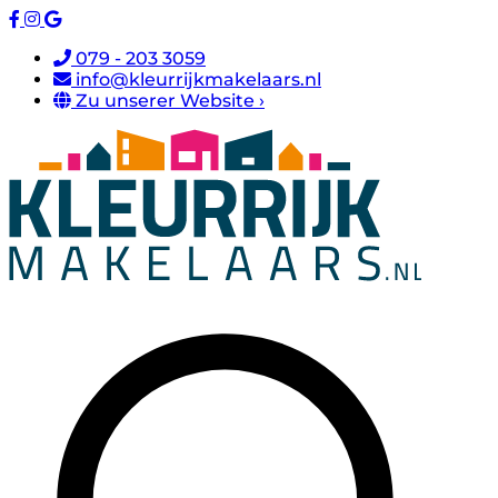
079 - 203 3059
info@kleurrijkmakelaars.nl
Zu unserer Website ›