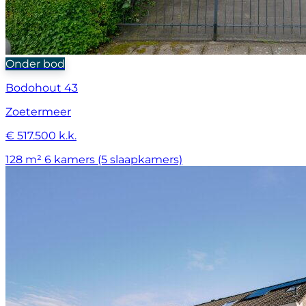
Onder bod
Bodohout 43
Zoetermeer
€ 517.500 k.k.
128 m²
6 kamers (5 slaapkamers)