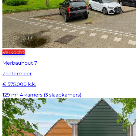
Verkocht
Merbauhout 7
Zoetermeer
€ 575.000 k.k.
129 m²
4 kamers (3 slaapkamers)