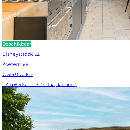
Beschikbaar
Disneystrook 62
Zoetermeer
€ 515.000 k.k.
114 m²
5 kamers (3 slaapkamers)