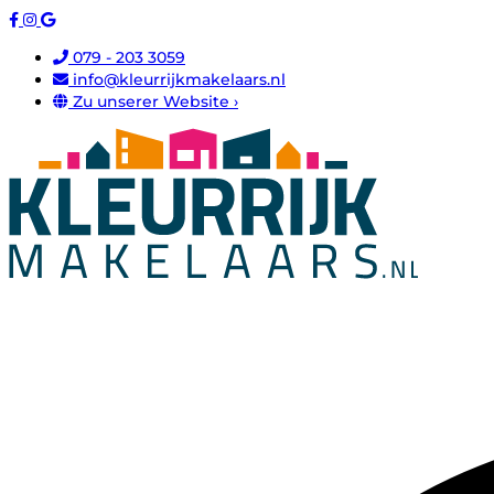
079 - 203 3059
info@kleurrijkmakelaars.nl
Zu unserer Website ›